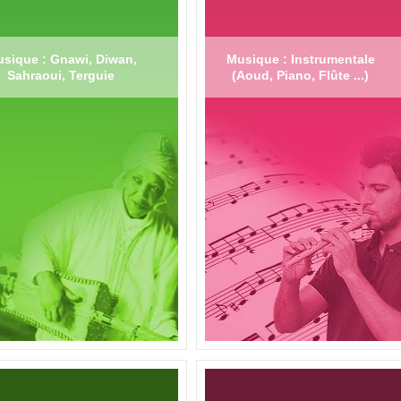
sique : Gnawi, Diwan,
Musique : Instrumentale
Sahraoui, Terguie
(Aoud, Piano, Flûte ...)