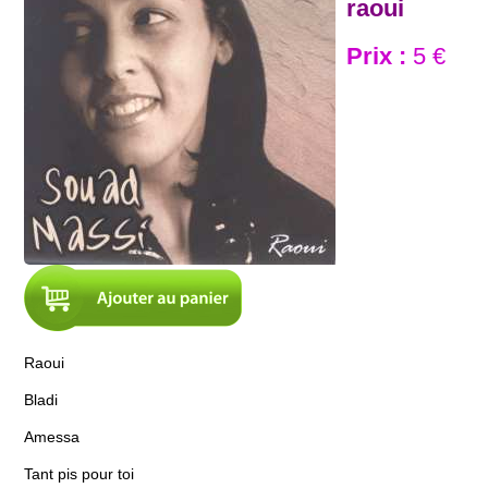
raoui
Prix :
5 €
Raoui
Bladi
Amessa
Tant pis pour toi