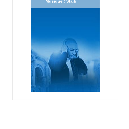
Musique : Staïfi