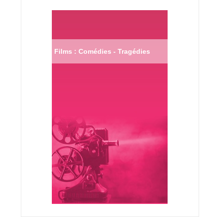
Films : Comédies - Tragédies