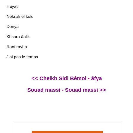
Hayati
Nekrah el keld
Denya
Khsara âalik
Rani rayha
J'ai pas le temps
<< Cheikh Sidi Bémol - âfya
Souad massi - Souad massi >>