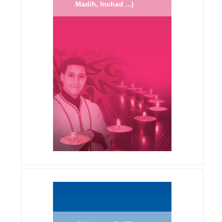
Madih, Inchad ...)