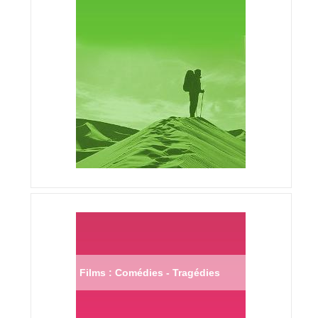
Films : Comédies - Tragédies