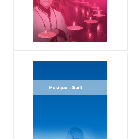
Musique : Staïfi