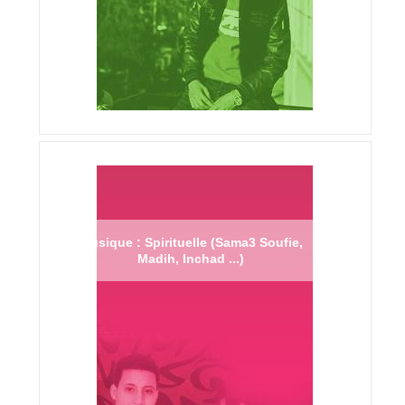
Musique : Spirituelle (Sama3 Soufie,
Madih, Inchad ...)