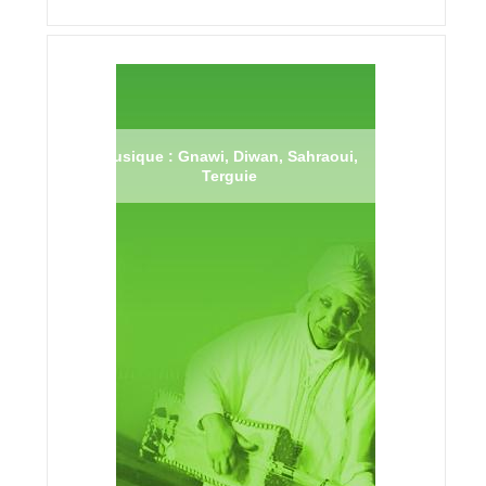
Musique : Gnawi, Diwan, Sahraoui,
Terguie