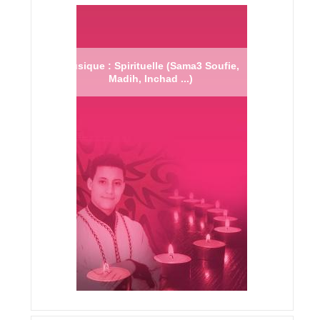
Musique : Spirituelle (Sama3 Soufie,
Madih, Inchad ...)