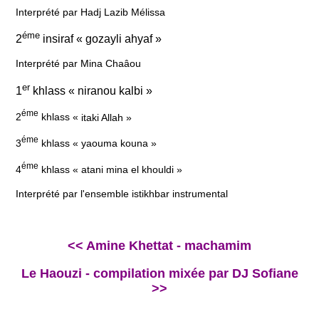
Interprété par Hadj Lazib Mélissa
éme
2
insiraf « gozayli ahyaf »
Interprété par Mina Chaâou
er
1
khlass « niranou kalbi »
éme
2
khlass «
itaki
Allah »
éme
3
khlass « yaouma kouna »
éme
4
khlass « atani mina el khouldi »
Interprété par
l'ensemble istikhbar instrumental
<< Amine Khettat - machamim
Le Haouzi - compilation mixée par DJ Sofiane
>>