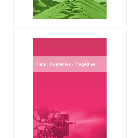
Films : Comédies - Tragédies