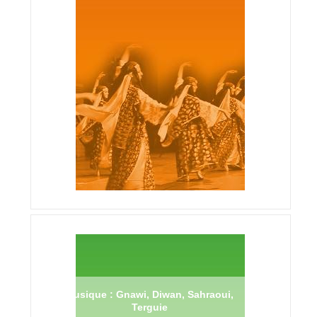
Musique : Gnawi, Diwan, Sahraoui,
Terguie