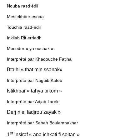
Nouba rasd édil
Mestekhber esnaa
Touchia rasd-édil
Inkilab Rit erriadh
Meceder « ya ouchak »
Interprété
par Khadouche Fatiha
Btaihi « that min ssanak»
Interprété par Naguib Kateb
Istikhbar « tahya bikom »
Interprété par Adjab Tarek
Derj « el fadjrou zayak »
Interprété par Sabah Boulamnakhar
er
1
insiraf « ana ichkati fi soltan »