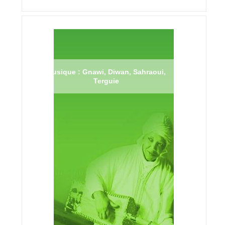
Musique : Gnawi, Diwan, Sahraoui,
Terguie