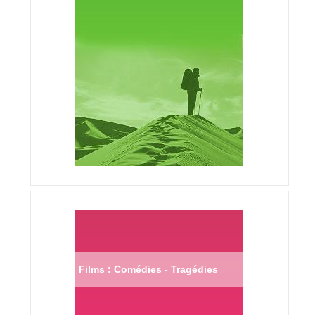
Films : Comédies - Tragédies