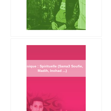
Musique : Spirituelle (Sama3 Soufie,
Madih, Inchad ...)