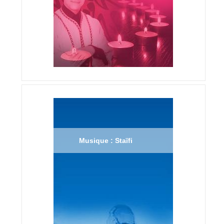
Musique : Staïfi