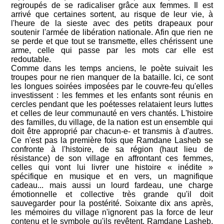
regroupés de se radicaliser grâce aux femmes. Il est
arrivé que certaines sortent, au risque de leur vie, à
l'heure de la sieste avec des petits drapeaux pour
soutenir l'armée de libération nationale. Afin que rien ne
se perde et que tout se transmette, elles chérissent une
arme, celle qui passe par les mots car elle est
redoutable.
Comme dans les temps anciens, le poète suivait les
troupes pour ne rien manquer de la bataille. Ici, ce sont
les longues soirées imposées par le couvre-feu qu'elles
investissent : les femmes et les enfants sont réunis en
cercles pendant que les poétesses relataient leurs luttes
et celles de leur communauté en vers chantés. L'histoire
des familles, du village, de la nation est un ensemble qui
doit être approprié par chacun-e- et transmis à d'autres.
Ce n'est pas la première fois que Ramdane Lasheb se
confronte à l'histoire, de sa région (haut lieu de
résistance) de son village en affrontant ces femmes,
celles qui vont lui livrer une histoire « inédite »
spécifique en musique et en vers, un magnifique
cadeau... mais aussi un lourd fardeau, une charge
émotionnelle et collective très grande qu'il doit
sauvegarder pour la postérité. Soixante dix ans après,
les mémoires du village n'ignorent pas la force de leur
contenu et le symbole qu'ils revêtent. Ramdane Lasheb,