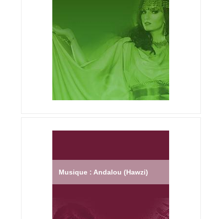
Musique : Andalou (Hawzi)