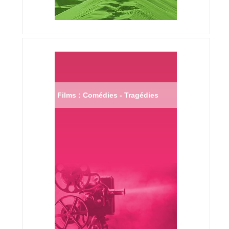
Films : Comédies - Tragédies