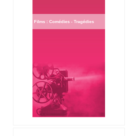
Films : Comédies - Tragédies