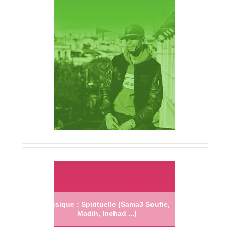
Musique : Spirituelle (Sama3 Soufie,
Madih, Inchad ...)