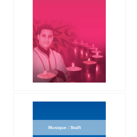
Musique : Staïfi