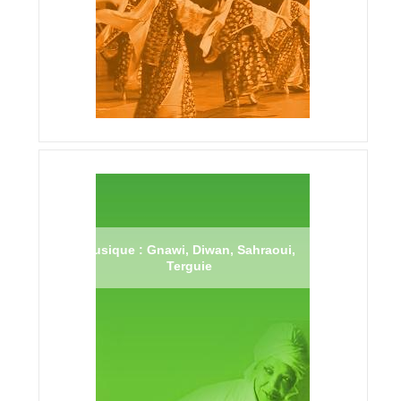
Musique : Gnawi, Diwan, Sahraoui,
Terguie