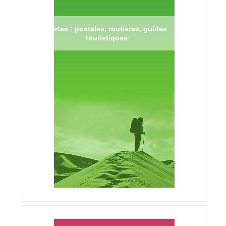
Cartes : postales, routières, guides
touristiques