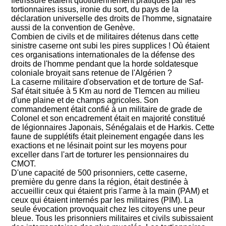
flétrissure étaient quotidiennement pratiqués par les
tortionnaires issus, ironie du sort, du pays de la
déclaration universelle des droits de l'homme, signataire
aussi de la convention de Genève.
Combien de civils et de militaires détenus dans cette
sinistre caserne ont subi les pires supplices ! Où étaient
ces organisations internationales de la défense des
droits de l'homme pendant que la horde soldatesque
coloniale broyait sans retenue de l'Algérien ?
La caserne militaire d'observation et de torture de Saf-
Saf était située à 5 Km au nord de Tlemcen au milieu
d'une plaine et de champs agricoles. Son
commandement était confié à un militaire de grade de
Colonel et son encadrement était en majorité constitué
de légionnaires Japonais, Sénégalais et de Harkis. Cette
faune de supplétifs était pleinement engagée dans les
exactions et ne lésinait point sur les moyens pour
exceller dans l'art de torturer les pensionnaires du
CMOT.
D'une capacité de 500 prisonniers, cette caserne,
première du genre dans la région, était destinée à
accueillir ceux qui étaient pris l'arme à la main (PAM) et
ceux qui étaient internés par les militaires (PIM). La
seule évocation provoquait chez les citoyens une peur
bleue. Tous les prisonniers militaires et civils subissaient