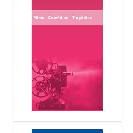
Films : Comédies - Tragédies