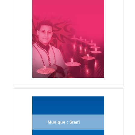
Musique : Staïfi