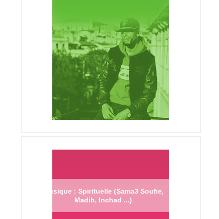
Musique : Spirituelle (Sama3 Soufie,
Madih, Inchad ...)