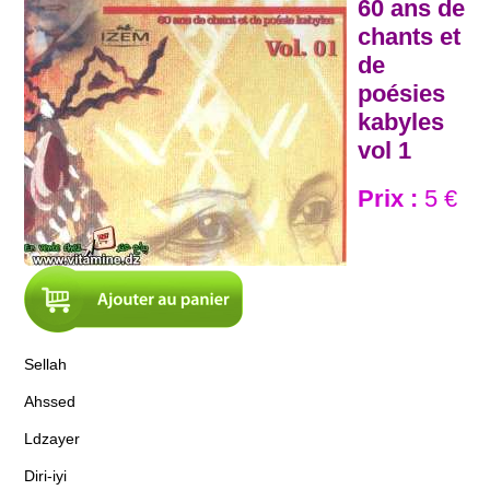
60 ans de
chants et
de
poésies
kabyles
vol 1
Prix :
5 €
Sellah
Ahssed
Ldzayer
Diri-iyi