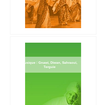
Musique : Gnawi, Diwan, Sahraoui,
Terguie