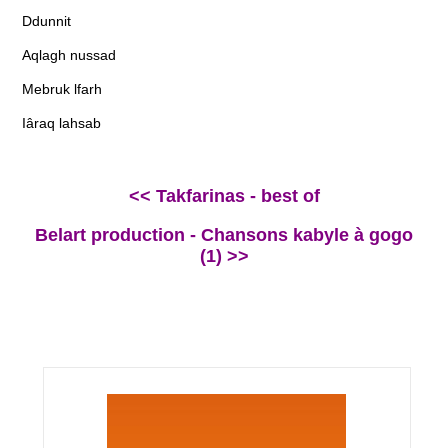
Ddunnit
Aqlagh nussad
Mebruk lfarh
Iâraq lahsab
<< Takfarinas - best of
Belart production - Chansons kabyle à gogo
(1) >>