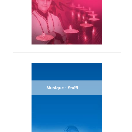
Musique : Staïfi