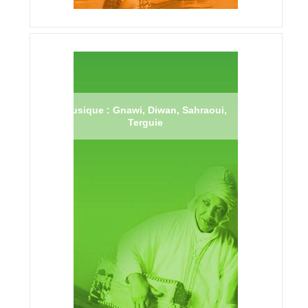
Musique : Gnawi, Diwan, Sahraoui,
Terguie