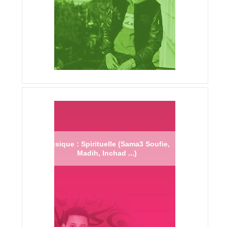
Musique : Spirituelle (Sama3 Soufie,
Madih, Inchad ...)