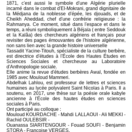
1871, c'est aussi le symbole d'une Algérie plurielle
incarné dans le combat d'El-Mokrani, grand dignitaire de
la Médjana de la noblesse d'épée, les djouads, et de
Cheikh Aheddad, chef d'une confrérie religieuse : la
Rahmanya. Ce moment, situé dans l'espace et dans le
temps, a réuni symboliquement à Béjaïa ( entre Seddouk
et la Kalâa) des chercheurs algériens et français pour
revisiter des pages émouvantes de l'histoire algérienne,
non sans lien avec la grande histoire universelle
Tassadit Yacine-Titouh, spécialiste de la culture berbère,
est directrice d'études à l'École des Hautes Études en
Sciences Sociales et chercheuse au Laboratoire
d'Anthropologie sociale.
Elle anime la revue d'études berbères Awal, fondée en
1985 avec Mouloud Mammeri.
Abdelhak Lahlou, est professeur de lettres et sciences
humaines au lycée polyvalent Saint Nicolas à Paris. Il a
soutenu, en 2017, une thèse sur la poésie orale kabyle
ancienne à l'École des hautes études en sciences
sociales à Paris.
Ont participé au colloque :
Mouloud KOURDACHE - Mahdi LALLAOUI - Ali MEKKI -
Rachid OULEBSIR -
Ouanassa SIARITENGOUR - Fouad SOUFI - Benjamin
STORA - Françoise VERGES.