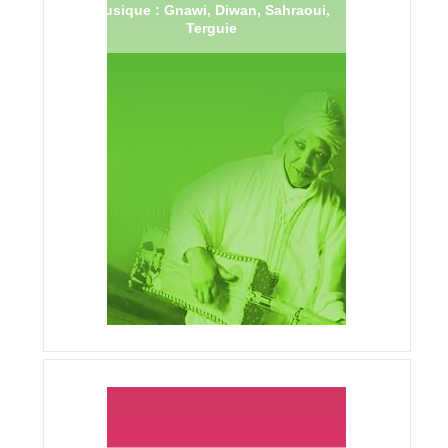
Musique : Gnawi, Diwan, Sahraoui,
Terguie