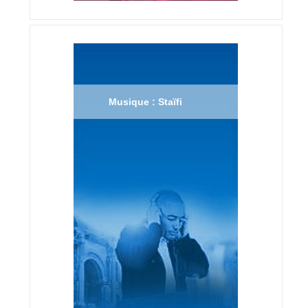
Musique : Staïfi