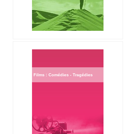
Films : Comédies - Tragédies