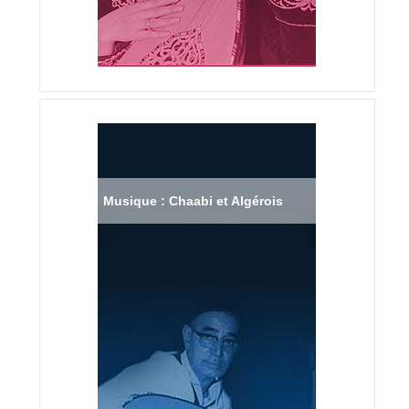
Musique : Chaabi et Algérois