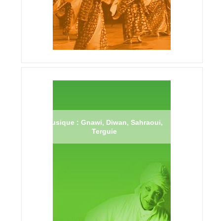
Musique : Gnawi, Diwan, Sahraoui,
Terguie