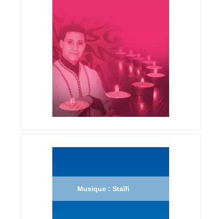
Musique : Staïfi