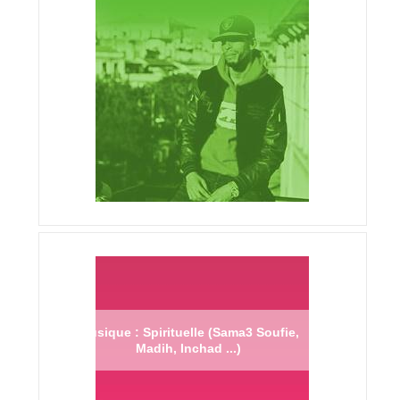
Musique : Spirituelle (Sama3 Soufie,
Madih, Inchad ...)