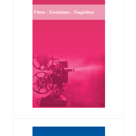
Films : Comédies - Tragédies