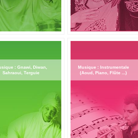
sique : Gnawi, Diwan,
Musique : Instrumentale
Sahraoui, Terguie
(Aoud, Piano, Flûte ...)