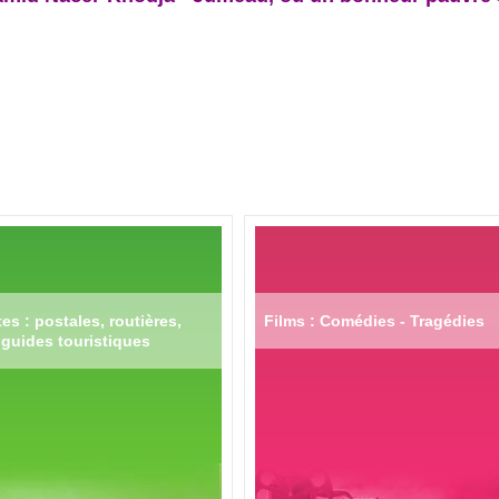
es : postales, routières,
Films : Comédies - Tragédies
guides touristiques