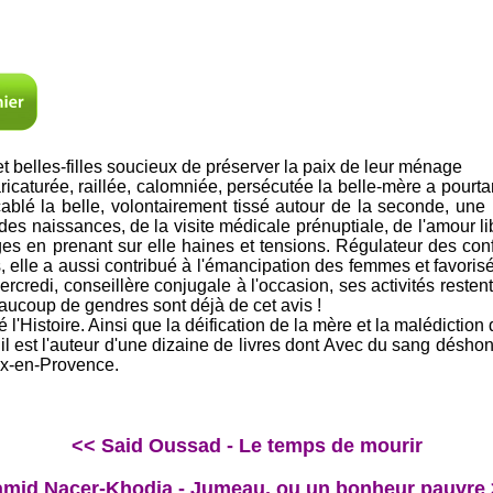
t belles-filles soucieux de préserver la paix de leur ménage
ricaturée, raillée, calomniée, persécutée la belle-mère a pourt
cablé la belle, volontairement tissé autour de la seconde, une 
des naissances, de la visite médicale prénuptiale, de l'amour l
s en prenant sur elle haines et tensions. Régulateur des confli
elle a aussi contribué à l'émancipation des femmes et favorisé l
credi, conseillère conjugale à l'occasion, ses activités resten
aucoup de gendres sont déjà de cet avis !
Histoire. Ainsi que la déification de la mère et la malédiction 
il est l'auteur d'une dizaine de livres dont Avec du sang désho
 Aix-en-Provence.
<< Said Oussad - Le temps de mourir
mid Nacer-Khodja - Jumeau, ou un bonheur pauvre