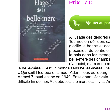
Prix :
7 €
A l'usage des gendres e
Tournée en dérision, ca
glorifié la bonne et ac
précurseur du contrôle 
la paix dans les ménage
belle-mère des champs, 
d'appoint, maman du mer
la belle-mère. C'est un monde sans belles-mères. Be
« Qui sait! Heureux en amour, Adam nous eût épargné l'
Ahmed Zitouni est né en 1949. Enseignant, écrivain, 
difficile fin de moi, Au début était le mort, etc. Il vit à
Ha