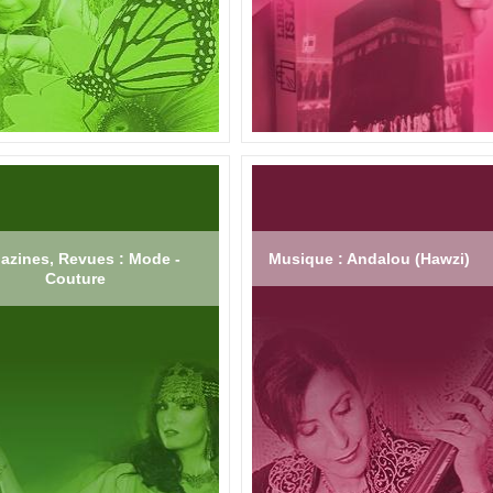
azines, Revues : Mode -
Musique : Andalou (Hawzi)
Couture