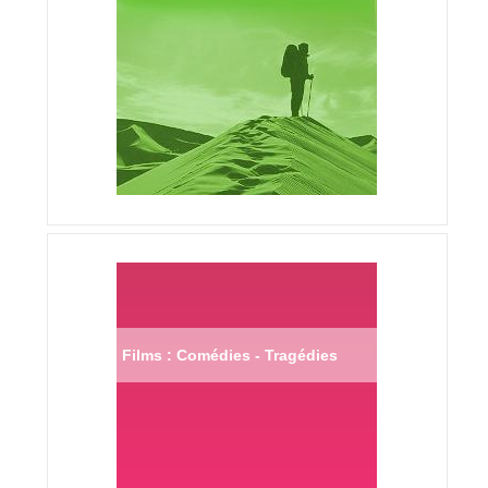
Films : Comédies - Tragédies