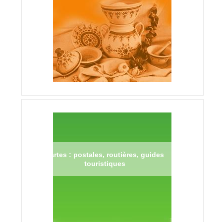
Cartes : postales, routières, guides
touristiques