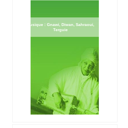
Musique : Gnawi, Diwan, Sahraoui,
Terguie