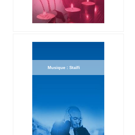
Musique : Staïfi