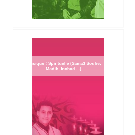
Musique : Spirituelle (Sama3 Soufie,
Madih, Inchad ...)