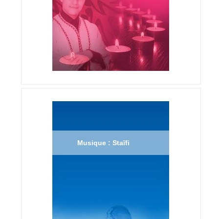
Musique : Staïfi