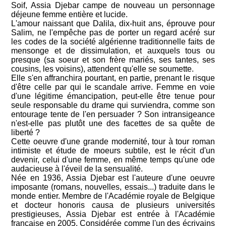
Soif, Assia Djebar campe de nouveau un personnage
déjeune femme entière et lucide.
L'amour naissant que Dalila, dix-huit ans, éprouve pour
Salim, ne l'empêche pas de porter un regard acéré sur
les codes de la société algérienne traditionnelle faits de
mensonge et de dissimulation, et auxquels tous ou
presque (sa soeur et son frère mariés, ses tantes, ses
cousins, les voisins), attendent qu'elle se soumette.
Elle s'en affranchira pourtant, en partie, prenant le risque
d'être celle par qui le scandale arrive. Femme en voie
d'une légitime émancipation, peut-elle être tenue pour
seule responsable du drame qui surviendra, comme son
entourage tente de l'en persuader ? Son intransigeance
n'est-elle pas plutôt une des facettes de sa quête de
liberté ?
Cette oeuvre d'une grande modernité, tour à tour roman
intimiste et étude de moeurs subtile, est le récit d'un
devenir, celui d'une femme, en même temps qu'une ode
audacieuse à l'éveil de la sensualité.
Née en 1936, Assia Djebar est l'auteure d'une oeuvre
imposante (romans, nouvelles, essais...) traduite dans le
monde entier. Membre de l'Académie royale de Belgique
et docteur honoris causa de plusieurs universités
prestigieuses, Assia Djebar est entrée à l'Académie
française en 2005. Considérée comme l'un des écrivains