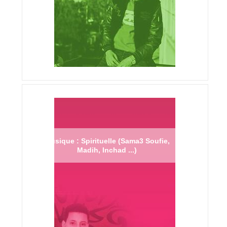
Musique : Spirituelle (Sama3 Soufie,
Madih, Inchad ...)