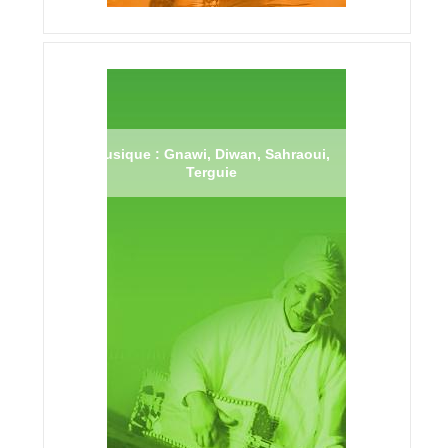
Musique : Gnawi, Diwan, Sahraoui,
Terguie