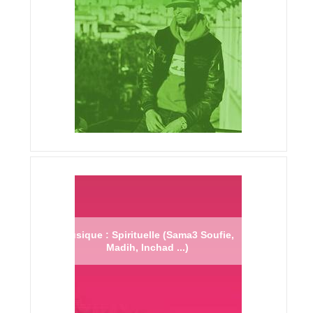
Musique : Spirituelle (Sama3 Soufie,
Madih, Inchad ...)