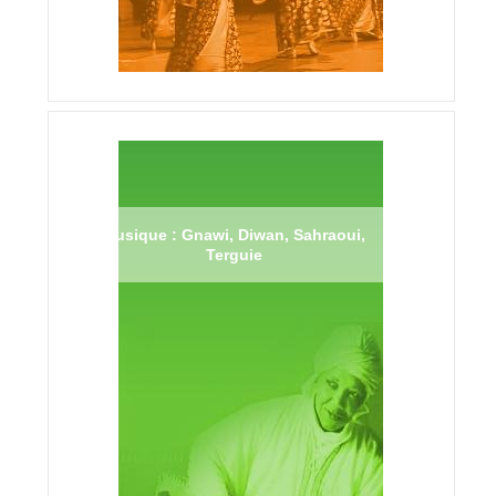
Musique : Gnawi, Diwan, Sahraoui,
Terguie