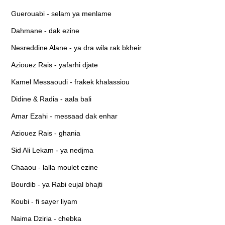
Guerouabi - selam ya menlame
Dahmane - dak ezine
Nesreddine Alane - ya dra wila rak bkheir
Aziouez Rais - yafarhi djate
Kamel Messaoudi - frakek khalassiou
Didine & Radia - aala bali
Amar Ezahi - messaad dak enhar
Aziouez Rais - ghania
Sid Ali Lekam - ya nedjma
Chaaou - lalla moulet ezine
Bourdib - ya Rabi eujal bhajti
Koubi - fi sayer liyam
Naima Dziria - chebka