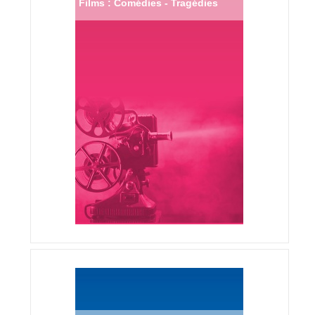
Films : Comédies - Tragédies