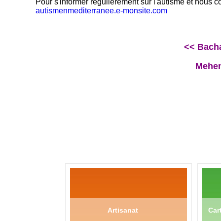
Pour s'informer régulièrement sur l'autisme et nous con
autismenmediterranee.e-monsite.com
<< Bacha
Mehen
Artisanat
Cart