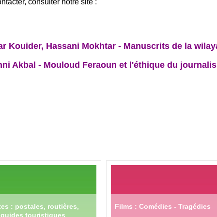
tacter, consulter notre site :
r Kouider, Hassani Mokhtar - Manuscrits de la wilay
ni Akbal - Mouloud Feraoun et l'éthique du journali
es : postales, routières,
Films : Comédies - Tragédies
guides touristiques