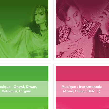
sique : Gnawi, Diwan,
Musique : Instrumentale
Sahraoui, Terguie
(Aoud, Piano, Flûte ...)