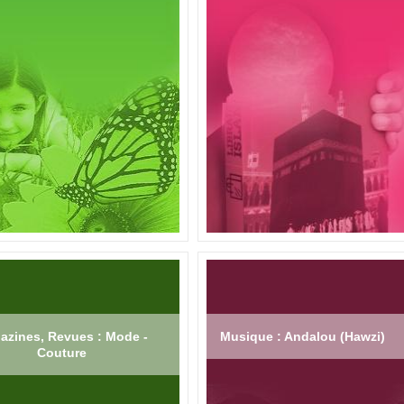
azines, Revues : Mode -
Musique : Andalou (Hawzi)
Couture