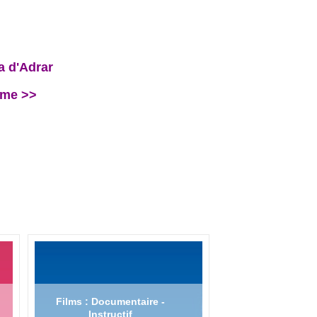
a d'Adrar
sme >>
Films : Documentaire -
Instructif