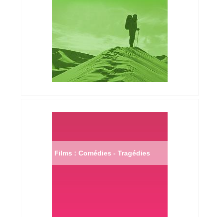
Films : Comédies - Tragédies