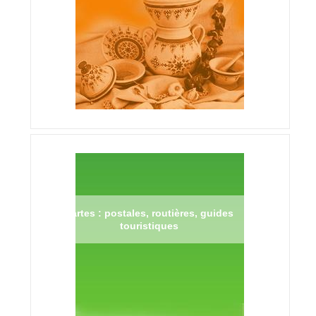
Cartes : postales, routières, guides
touristiques