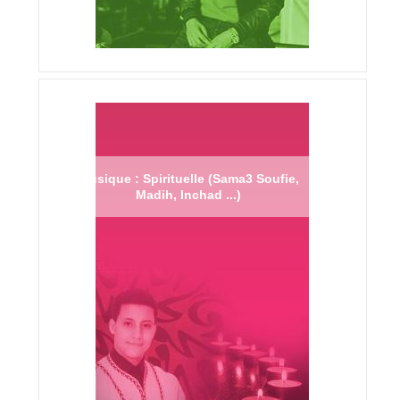
Musique : Spirituelle (Sama3 Soufie,
Madih, Inchad ...)