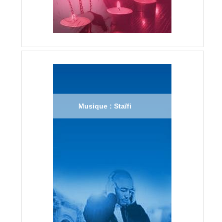
Musique : Staïfi