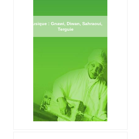
Musique : Gnawi, Diwan, Sahraoui,
Terguie