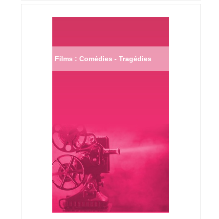
Films : Comédies - Tragédies