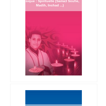
Musique : Spirituelle (Sama3 Soufie,
Madih, Inchad ...)