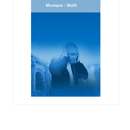
Musique : Staïfi