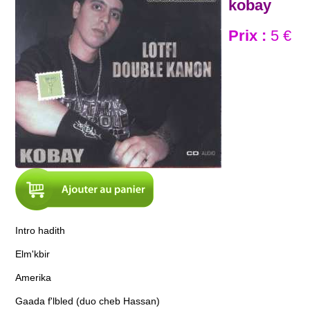
kobay
Prix :
5 €
Intro hadith
Elm'kbir
Amerika
Gaada f'lbled (duo cheb Hassan)