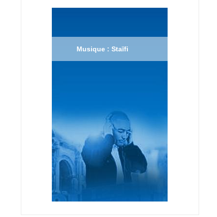
Musique : Staïfi