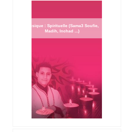
Musique : Spirituelle (Sama3 Soufie,
Madih, Inchad ...)