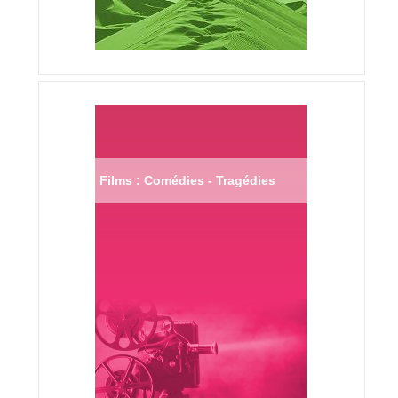
Films : Comédies - Tragédies