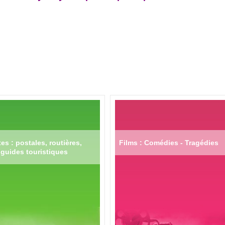
es : postales, routières,
Films : Comédies - Tragédies
guides touristiques