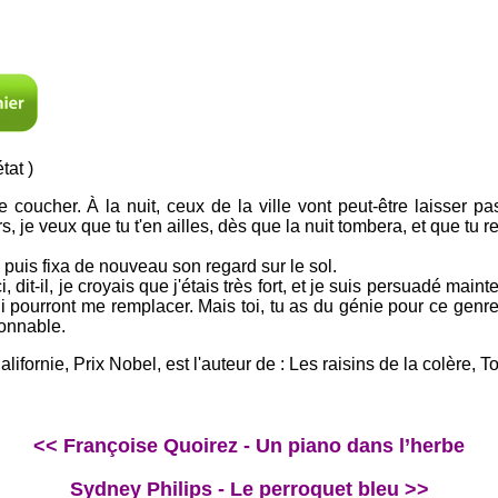
tat )
se coucher. À la nuit, ceux de la ville vont peut-être laisser 
s, je veux que tu t'en ailles, dès que la nuit tombera, et que tu re
 puis fixa de nouveau son regard sur le sol.
i, dit-il, je croyais que j'étais très fort, et je suis persuadé ma
 pourront me remplacer. Mais toi, tu as du génie pour ce genre de
sonnable.
fornie, Prix Nobel, est l'auteur de : Les raisins de la colère, T
<< Françoise Quoirez - Un piano dans l’herbe
Sydney Philips - Le perroquet bleu >>