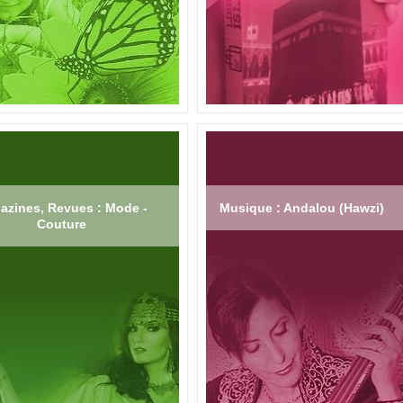
azines, Revues : Mode -
Musique : Andalou (Hawzi)
Couture