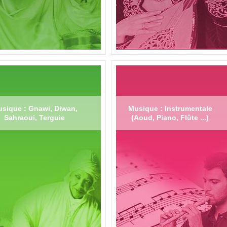
sique : Gnawi, Diwan,
Musique : Instrumentale
Sahraoui, Terguie
(Aoud, Piano, Flûte ...)