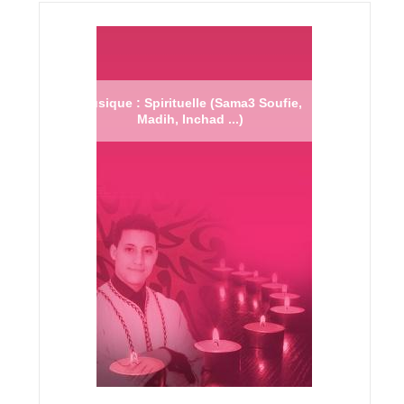
Musique : Spirituelle (Sama3 Soufie,
Madih, Inchad ...)