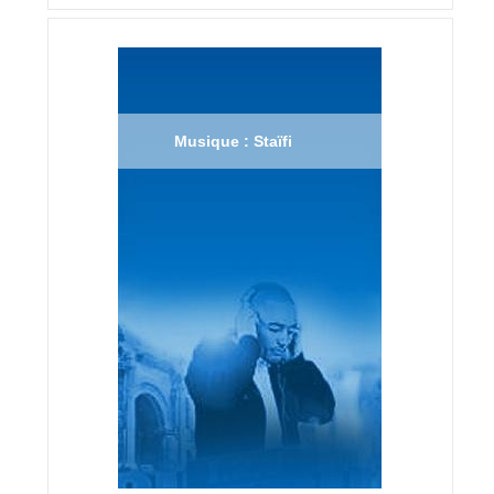
Musique : Staïfi