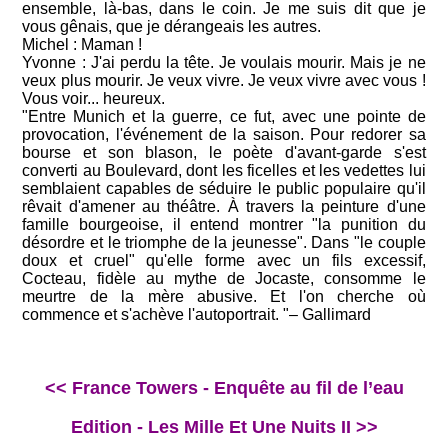
ensemble, là-bas, dans le coin. Je me suis dit que je
vous gênais, que je dérangeais les autres.
Michel : Maman !
Yvonne : J'ai perdu la tête. Je voulais mourir. Mais je ne
veux plus mourir. Je veux vivre. Je veux vivre avec vous !
Vous voir... heureux.
"Entre Munich et la guerre, ce fut, avec une pointe de
provocation, l'événement de la saison. Pour redorer sa
bourse et son blason, le poète d'avant-garde s'est
converti au Boulevard, dont les ficelles et les vedettes lui
semblaient capables de séduire le public populaire qu'il
rêvait d'amener au théâtre. À travers la peinture d'une
famille bourgeoise, il entend montrer "la punition du
désordre et le triomphe de la jeunesse". Dans "le couple
doux et cruel" qu'elle forme avec un fils excessif,
Cocteau, fidèle au mythe de Jocaste, consomme le
meurtre de la mère abusive. Et l'on cherche où
commence et s'achève l'autoportrait. "– Gallimard
<< France Towers - Enquête au fil de l’eau
Edition - Les Mille Et Une Nuits II >>