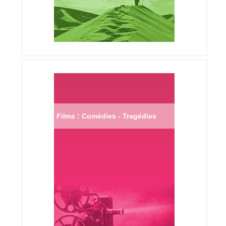
Films : Comédies - Tragédies