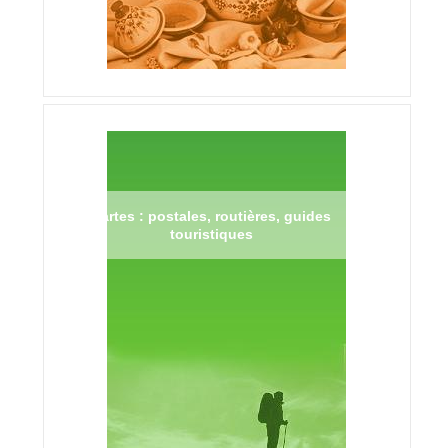
Cartes : postales, routières, guides
touristiques