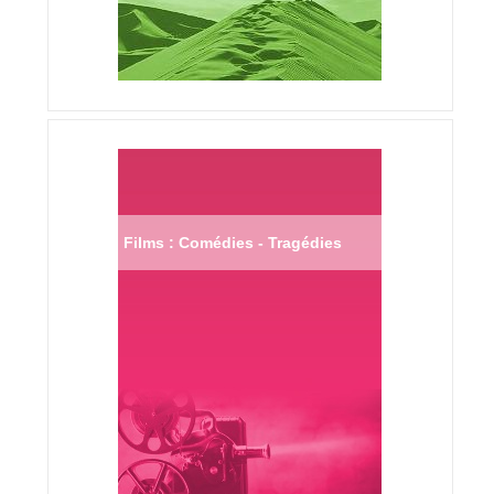
Films : Comédies - Tragédies