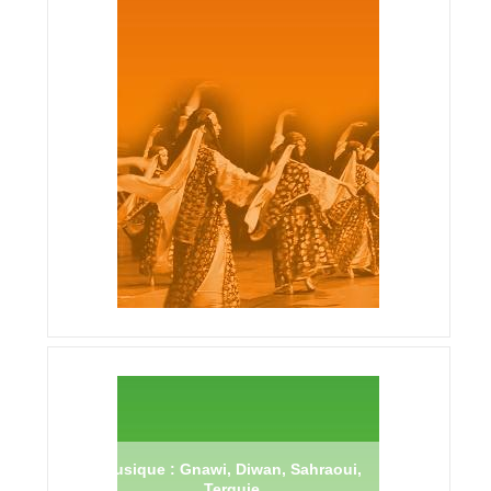
Musique : Gnawi, Diwan, Sahraoui,
Terguie