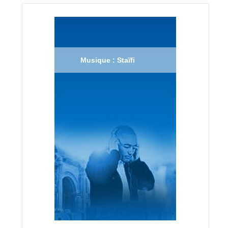
Musique : Staïfi