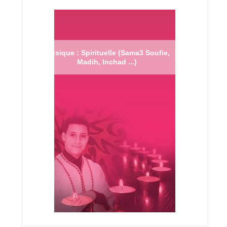
Musique : Spirituelle (Sama3 Soufie,
Madih, Inchad ...)