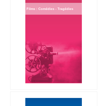
Films : Comédies - Tragédies