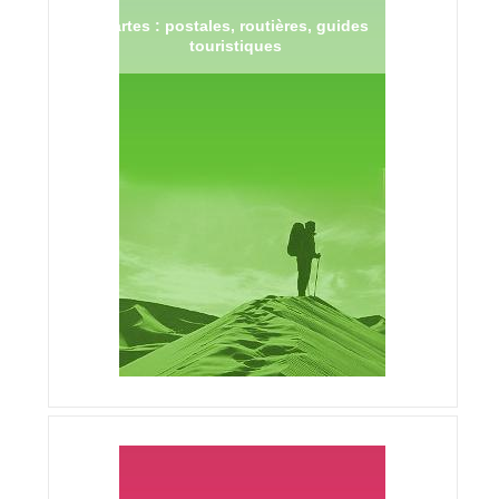
Cartes : postales, routières, guides
touristiques