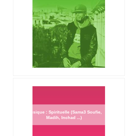
Musique : Spirituelle (Sama3 Soufie,
Madih, Inchad ...)