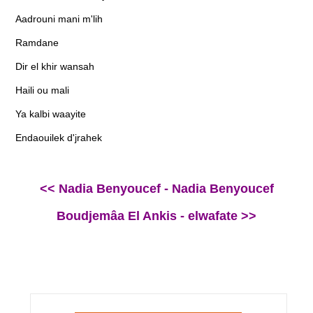
Aadrouni mani m'lih
Ramdane
Dir el khir wansah
Haili ou mali
Ya kalbi waayite
Endaouilek d'jrahek
<< Nadia Benyoucef - Nadia Benyoucef
Boudjemâa El Ankis - elwafate >>