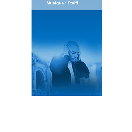
Musique : Staïfi