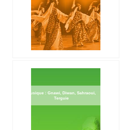
Musique : Gnawi, Diwan, Sahraoui,
Terguie