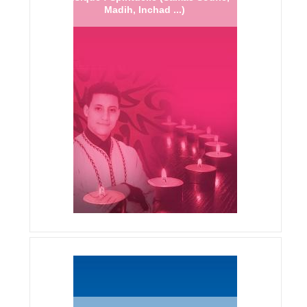
Madih, Inchad ...)