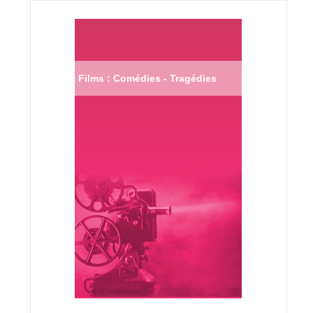
Films : Comédies - Tragédies