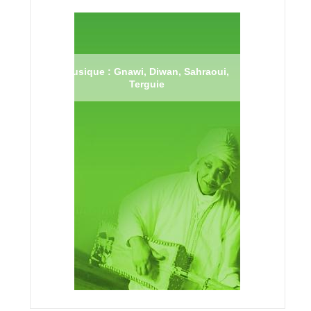
Musique : Gnawi, Diwan, Sahraoui,
Terguie