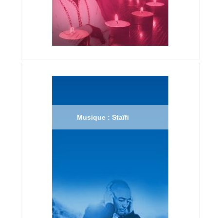
Musique : Staïfi