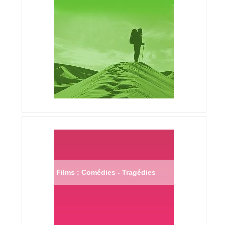
Films : Comédies - Tragédies