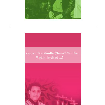
Musique : Spirituelle (Sama3 Soufie,
Madih, Inchad ...)