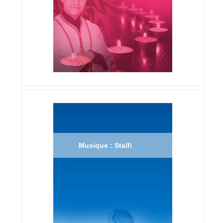
Musique : Staïfi