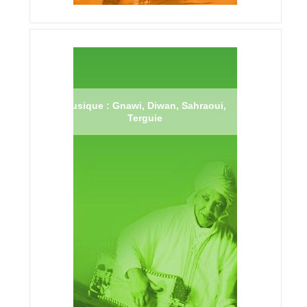
Musique : Gnawi, Diwan, Sahraoui,
Terguie