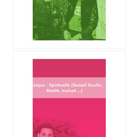
Musique : Spirituelle (Sama3 Soufie,
Madih, Inchad ...)