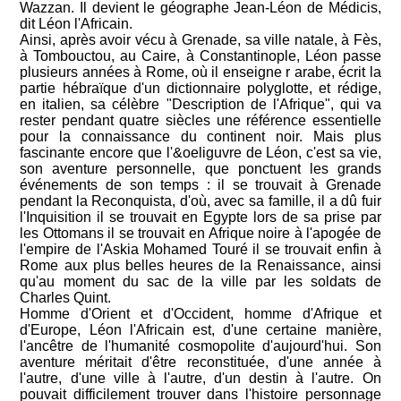
Wazzan. Il devient le géographe Jean-Léon de Médicis,
dit Léon l'Africain.
Ainsi, après avoir vécu à Grenade, sa ville natale, à Fès,
à Tombouctou, au Caire, à Constantinople, Léon passe
plusieurs années à Rome, où il enseigne r arabe, écrit la
partie hébraïque d'un dictionnaire polyglotte, et rédige,
en italien, sa célèbre "Description de l'Afrique", qui va
rester pendant quatre siècles une référence essentielle
pour la connaissance du continent noir. Mais plus
fascinante encore que l'&oeliguvre de Léon, c'est sa vie,
son aventure personnelle, que ponctuent les grands
événements de son temps : il se trouvait à Grenade
pendant la Reconquista, d'où, avec sa famille, il a dû fuir
l'Inquisition il se trouvait en Egypte lors de sa prise par
les Ottomans il se trouvait en Afrique noire à l'apogée de
l'empire de l'Askia Mohamed Touré il se trouvait enfin à
Rome aux plus belles heures de la Renaissance, ainsi
qu'au moment du sac de la ville par les soldats de
Charles Quint.
Homme d'Orient et d'Occident, homme d'Afrique et
d'Europe, Léon l'Africain est, d'une certaine manière,
l'ancêtre de l'humanité cosmopolite d'aujourd'hui. Son
aventure méritait d'être reconstituée, d'une année à
l'autre, d'une ville à l'autre, d'un destin à l'autre. On
pouvait difficilement trouver dans l'histoire personnage