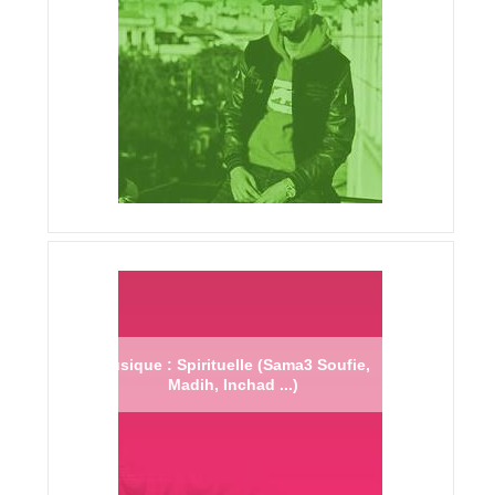
Musique : Spirituelle (Sama3 Soufie,
Madih, Inchad ...)