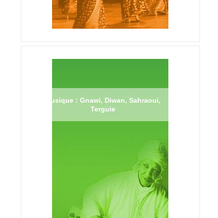
Musique : Gnawi, Diwan, Sahraoui,
Terguie