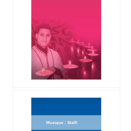
Musique : Staïfi