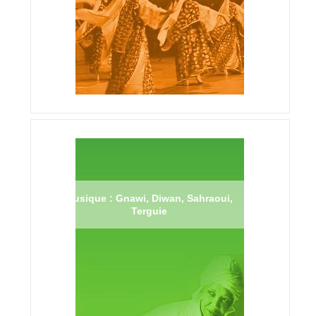
Musique : Gnawi, Diwan, Sahraoui,
Terguie