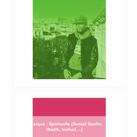
Musique : Spirituelle (Sama3 Soufie,
Madih, Inchad ...)