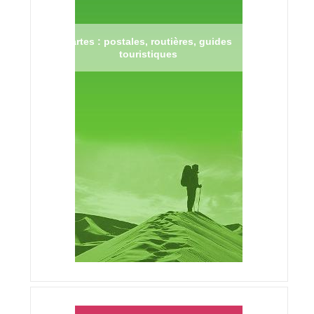
Cartes : postales, routières, guides
touristiques