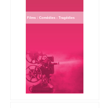
Films : Comédies - Tragédies