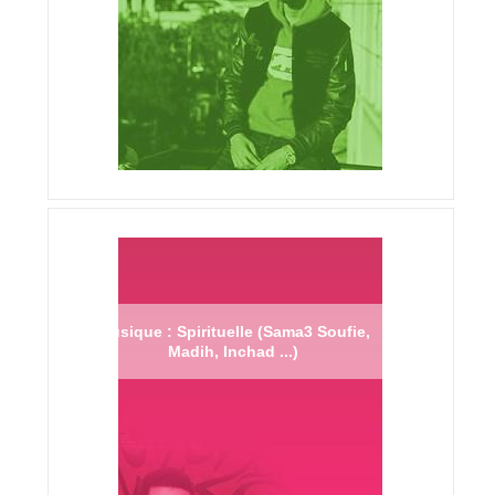
Musique : Spirituelle (Sama3 Soufie,
Madih, Inchad ...)