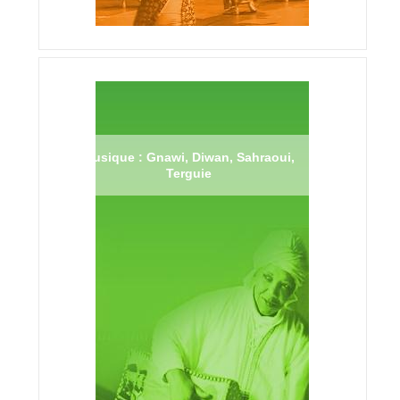
Musique : Gnawi, Diwan, Sahraoui,
Terguie