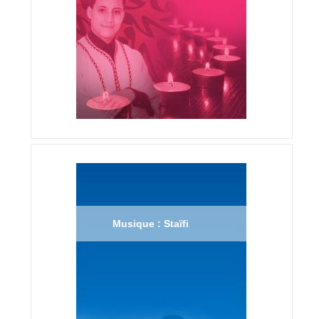
Musique : Staïfi