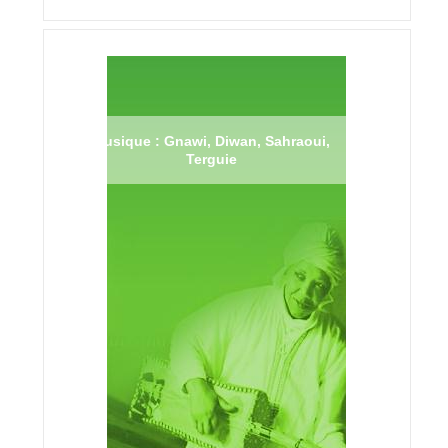
Musique : Gnawi, Diwan, Sahraoui,
Terguie