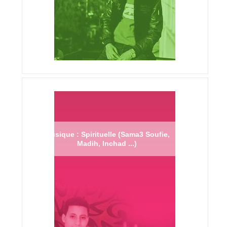
Musique : Spirituelle (Sama3 Soufie,
Madih, Inchad ...)