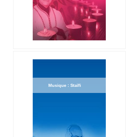
Musique : Staïfi