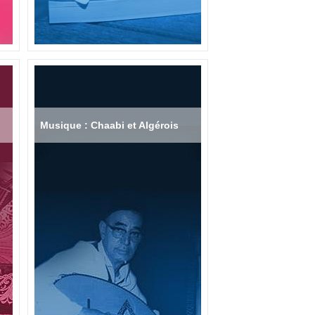
Musique : Chaabi et Algérois