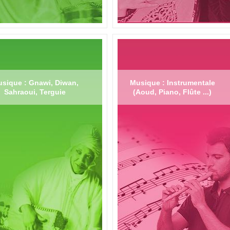
sique : Gnawi, Diwan,
Musique : Instrumentale
Sahraoui, Terguie
(Aoud, Piano, Flûte ...)