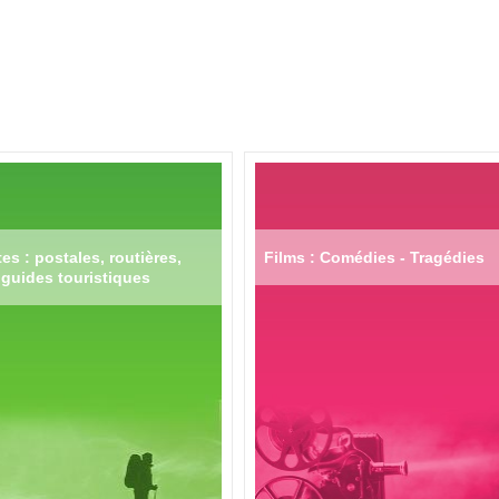
es : postales, routières,
Films : Comédies - Tragédies
guides touristiques