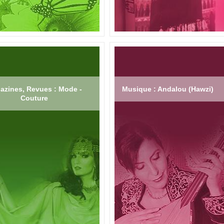
azines, Revues : Mode -
Musique : Andalou (Hawzi)
Couture