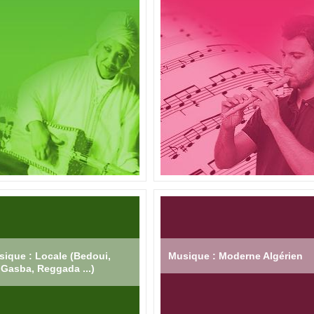
ique : Locale (Bedoui,
Musique : Moderne Algérien
Gasba, Reggada ...)