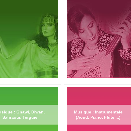
sique : Gnawi, Diwan,
Musique : Instrumentale
Sahraoui, Terguie
(Aoud, Piano, Flûte ...)