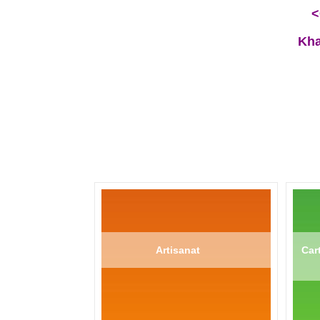
<
Kha
Artisanat
Cart