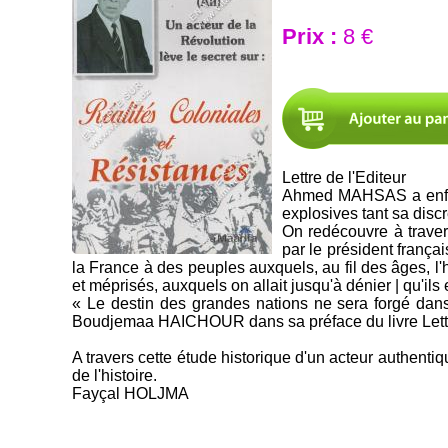
Prix :
8 €
Lettre de l'Editeur
Ahmed MAHSAS a enfin b
explosives tant sa disc
On redécouvre à travers
par le président frança
la France à des peuples auxquels, au fil des âges, l'
et méprisés, auxquels on allait jusqu'à dénier | qu'ils
« Le destin des grandes nations ne sera forgé dans 
Boudjemaa HAICHOUR dans sa préface du livre Let
A travers cette étude historique d'un acteur authent
de l'histoire.
Fayçal HOLJMA