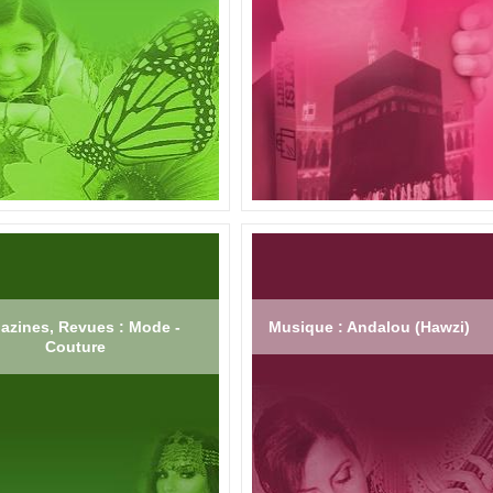
azines, Revues : Mode -
Musique : Andalou (Hawzi)
Couture