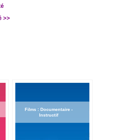
té
é >>
Films : Documentaire -
Instructif