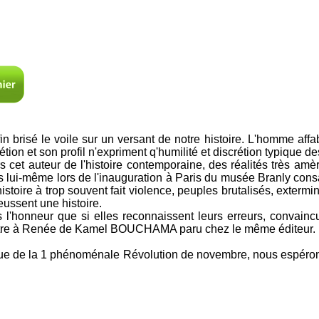
risé le voile sur un versant de notre histoire. L'homme affabl
rétion et son profil n'expriment q'humilité et discrétion typiqu
 cet auteur de l'histoire contemporaine, des réalités très amè
is lui-même lors de l'inauguration à Paris du musée Branly cons
histoire à trop souvent fait violence, peuples brutalisés, exterm
 eussent une histoire.
l'honneur que si elles reconnaissent leurs erreurs, convaincue
tre à Renée de Kamel BOUCHAMA paru chez le même éditeur.
ique de la 1 phénoménale Révolution de novembre, nous espérons