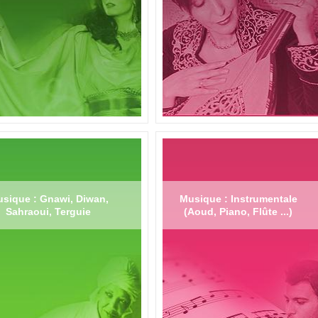
sique : Gnawi, Diwan,
Musique : Instrumentale
Sahraoui, Terguie
(Aoud, Piano, Flûte ...)