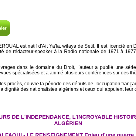
OUAL est natif d'Ait Ya'la, wilaya de Setif. Il est licencié en D
ité de rédacteur-speaker à la Radio nationale de 1971 à 1977,
vrages dans le domaine du Droit, l'auteur a publié une série 
evues spécialisées et a animé plusieurs conférences sur des thè
 des procès, couvre la période des débuts de l'occupation françai
 la dignité des nationalistes algériens et ceux qui appuient leur
URS DE L'INDEPENDANCE, L'INCROYABLE HISTOI
ALGÉRIEN
FAOUI - LE RENSEIGNEMENT Enjeu d’une guerre s