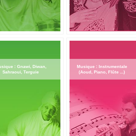
sique : Gnawi, Diwan,
Musique : Instrumentale
Sahraoui, Terguie
(Aoud, Piano, Flûte ...)