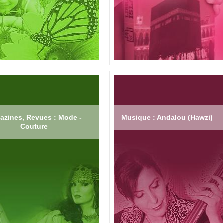
azines, Revues : Mode -
Musique : Andalou (Hawzi)
Couture