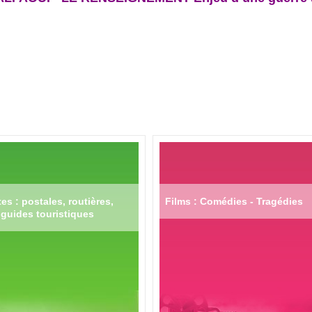
es : postales, routières,
Films : Comédies - Tragédies
guides touristiques