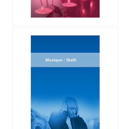
Musique : Staïfi