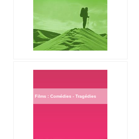
Films : Comédies - Tragédies