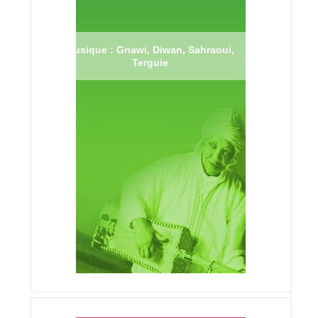
Musique : Gnawi, Diwan, Sahraoui,
Terguie