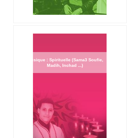
Musique : Spirituelle (Sama3 Soufie,
Madih, Inchad ...)