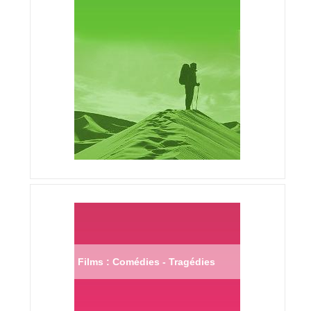
Films : Comédies - Tragédies