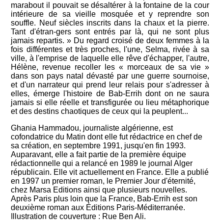
marabout il pouvait se désaltérer à la fontaine de la cour
intérieure de sa vieille mosquée et y reprendre son
souffle. Neuf siècles inscrits dans la chaux et la pierre.
Tant d'étran-gers sont entrés par là, qui ne sont plus
jamais repartis. » Du regard croisé de deux femmes à la
fois différentes et très proches, l'une, Selma, rivée à sa
ville, à l'emprise de laquelle elle rêve d'échapper, l'autre,
Hélène, revenue recoller les « morceaux de sa vie »
dans son pays natal dévasté par une guerre sournoise,
et d'un narrateur qui prend leur relais pour s'adresser à
elles, émerge l'histoire de Bab-Errih dont on ne saura
jamais si elle réelle et transfigurée ou lieu métaphorique
et des destins chaotiques de ceux qui la peuplent...
Ghania Hammadou, journaliste algérienne, est
cofondatrice du Matin dont elle fut rédactrice en chef de
sa création, en septembre 1991, jusqu'en fin 1993.
Auparavant, elle a fait partie de la première équipe
rédactionnelle qui a relancé en 1989 le journal Alger
républicain. Elle vit actuellement en France. Elle a publié
en 1997 un premier roman, le Premier Jour d'éternité,
chez Marsa Editions ainsi que plusieurs nouvelles.
Après Paris plus loin que la France, Bab-Errih est son
deuxième roman aux Éditions Paris-Méditerranée.
Illustration de couverture : Rue Ben Ali.