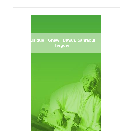
Musique : Gnawi, Diwan, Sahraoui,
Terguie