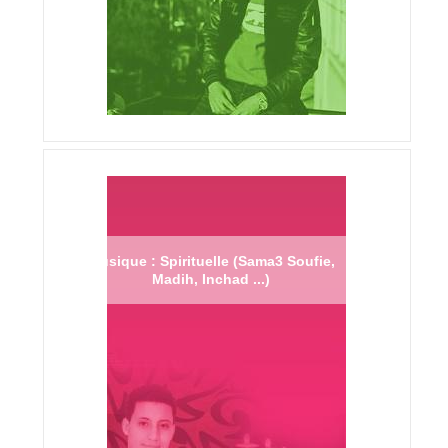
Musique : Spirituelle (Sama3 Soufie,
Madih, Inchad ...)