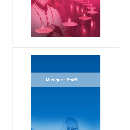
Musique : Staïfi