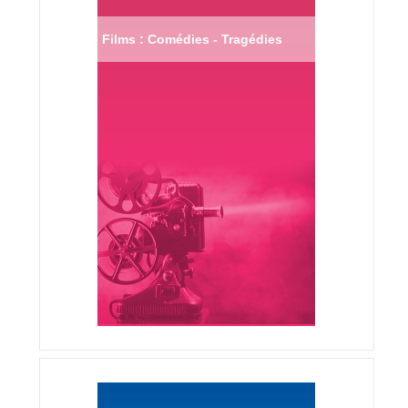
Films : Comédies - Tragédies