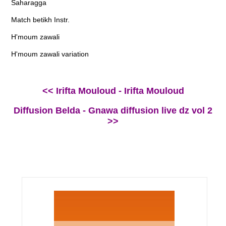
Saharagga
Match betikh Instr.
H'moum zawali
H'moum zawali variation
<< Irifta Mouloud - Irifta Mouloud
Diffusion Belda - Gnawa diffusion live dz vol 2
>>