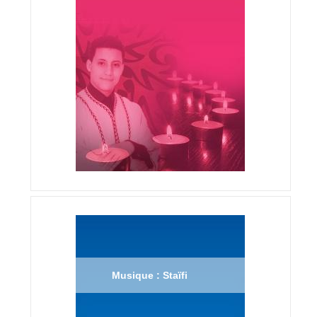
Musique : Staïfi