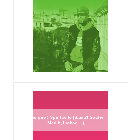
Musique : Spirituelle (Sama3 Soufie,
Madih, Inchad ...)