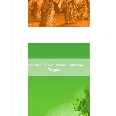
Musique : Gnawi, Diwan, Sahraoui,
Terguie