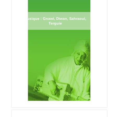
Musique : Gnawi, Diwan, Sahraoui,
Terguie