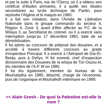
et par la suite à Paris, rue de l'Ourcq, où il a obtenu son
certificat d'études primaires, il a quitté ses études
secondaires au lycée technique de Pantin, pour
rejoindre l'Algérie et le maquis en 1960.
Il a fait son initiation, dans l'Armée de Libération
Nationale dans le groupe commando du secteur 4,
Région 4, Zone 3, avant d'être affecter au P.C de la
Wilaya 3, au Secrétariat du colonel, ou il a exercé sans
interruption jusqu'au 17 décembre 1962, date de sa
démobilisation.
Il fut admis au concours de préposé des douanes, et a
accédé à travers différents concours au grade
d'inspecteur Principal. Il a exercé à l'Aéroport de Dar-El-
Beida, puis à Dellys. H fut nommé, chef d'inspection
divisionnaire des Douanes de la wilaya de Tizi-Ouzou et,
élu membre de l'A.P. W en 1980.
Il fut élu également, membre du bureau de la
Mouhafadha en 1980, détaché, chargé de l'économie,
puis de l'organique et Mouhafedh intérimaire en 1989.
<< Alain Gresh - De quoi la Palestine est-elle le
nom ?