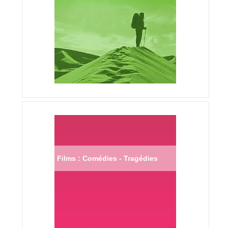
Films : Comédies - Tragédies