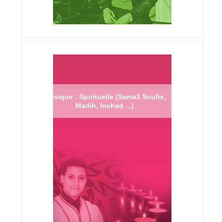
Musique : Spirituelle (Sama3 Soufie,
Madih, Inchad ...)