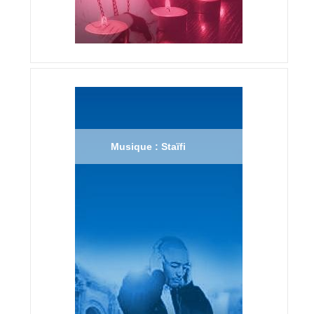
Musique : Staïfi