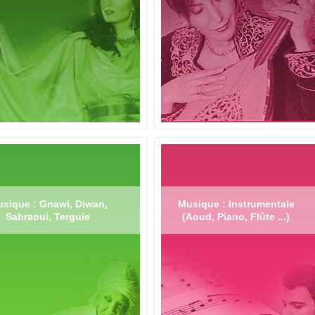
sique : Gnawi, Diwan,
Musique : Instrumentale
Sahraoui, Terguie
(Aoud, Piano, Flûte ...)