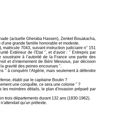
ade (actuelle Gheraba Hassen), Zenket Bouakacha,
u d'une grande famille honorable et modeste.
, matricule 7043, suivant instruction judiciaire n° 151
ité Extérieur de l'Etat ", et d'avoir : " Entrepris par
e soustraire à l'autorité de la France une partie des
transit et d'internement de Béni Messous, par décision
 à la gravité des peines encourues ".
ins " à conquérir l'Algérie, mais seulement à défendre
fense, établi par le capitaine Boutin ?
eulement une conquête, ce sera une colonie " ?
s les moindres détails, le plan d'invasion préparé par
é en trois départements durant 132 ans (1830-1962).
n'attendait qu'un prétexte.