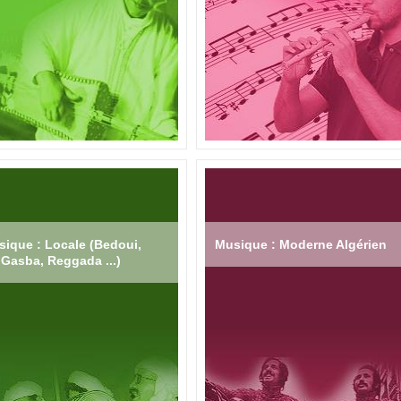
ique : Locale (Bedoui,
Musique : Moderne Algérien
Gasba, Reggada ...)