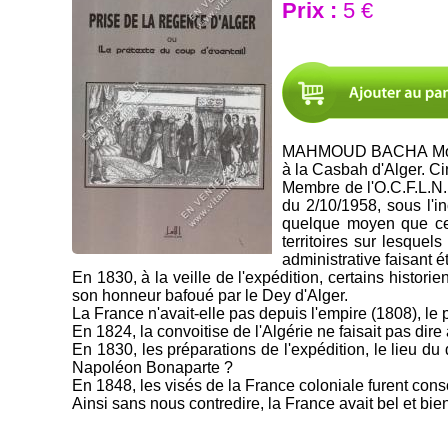
Prix :
5 €
MAHMOUD BACHA Mohame
à la Casbah d'Alger. C
Membre de l'O.C.F.L.N. i
du 2/10/1958, sous l'inc
quelque moyen que ce so
territoires sur lesquel
administrative faisant é
En 1830, à la veille de l'expédition, certains histor
son honneur bafoué par le Dey d'Alger.
La France n'avait-elle pas depuis l'empire (1808), le p
En 1824, la convoitise de l'Algérie ne faisait pas di
En 1830, les préparations de l'expédition, le lieu du
Napoléon Bonaparte ?
En 1848, les visés de la France coloniale furent cons
Ainsi sans nous contredire, la France avait bel et bie