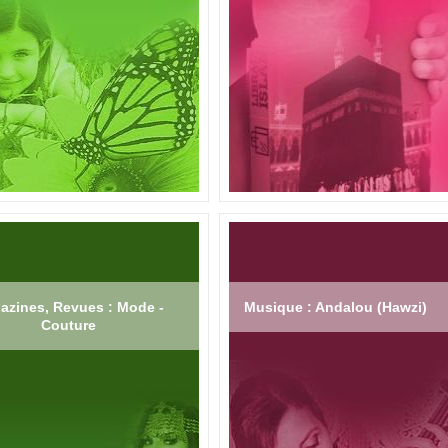
azines, Revues : Mode -
Musique : Andalou (Hawzi)
Couture