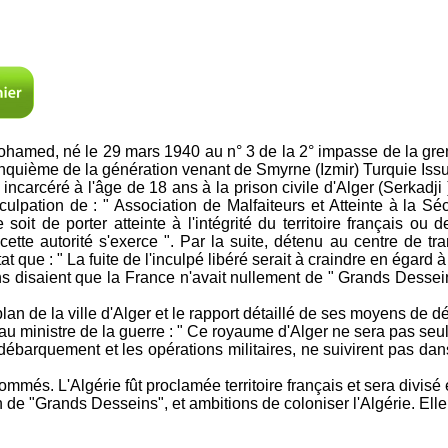
d, né le 29 mars 1940 au n° 3 de la 2° impasse de la gren
inquième de la génération venant de Smyrne (Izmir) Turquie Iss
ncarcéré à l'âge de 18 ans à la prison civile d'Alger (Serkadji )
ulpation de : " Association de Malfaiteurs et Atteinte à la Sécur
it de porter atteinte à l'intégrité du territoire français ou d
s cette autorité s'exerce ". Par la suite, détenu au centre de 
tat que : " La fuite de l'inculpé libéré serait à craindre en égard
iens disaient que la France n'avait nullement de " Grands Desse
lan de la ville d'Alger et le rapport détaillé de ses moyens de dé
re au ministre de la guerre : " Ce royaume d'Alger ne sera pas s
 débarquement et les opérations militaires, ne suivirent pas dan
ommés. L'Algérie fût proclamée territoire français et sera divis
n de "Grands Desseins", et ambitions de coloniser l'Algérie. Elle 