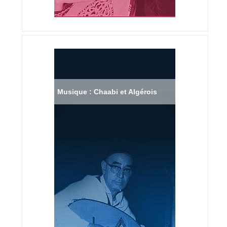
Musique : Chaabi et Algérois