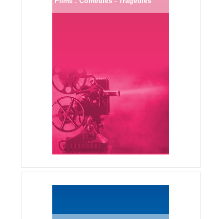
Films : Comédies - Tragédies