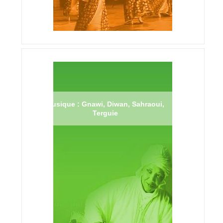
Musique : Gnawi, Diwan, Sahraoui,
Terguie