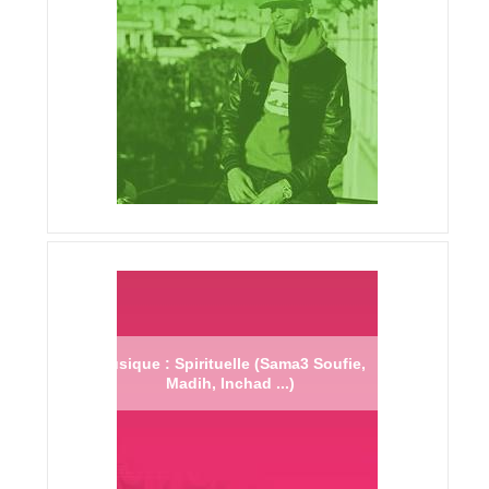
Musique : Spirituelle (Sama3 Soufie,
Madih, Inchad ...)