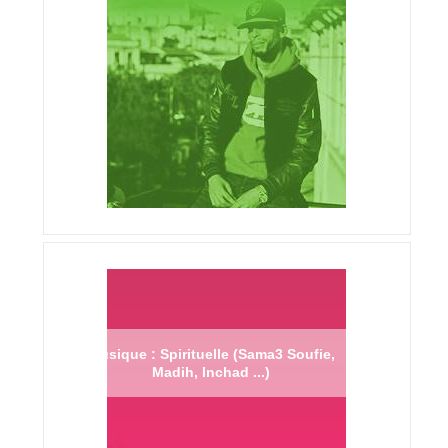
Musique : Spirituelle (Sama3 Soufie,
Madih, Inchad ...)