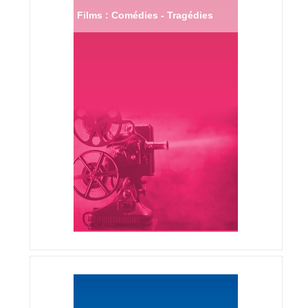
Films : Comédies - Tragédies