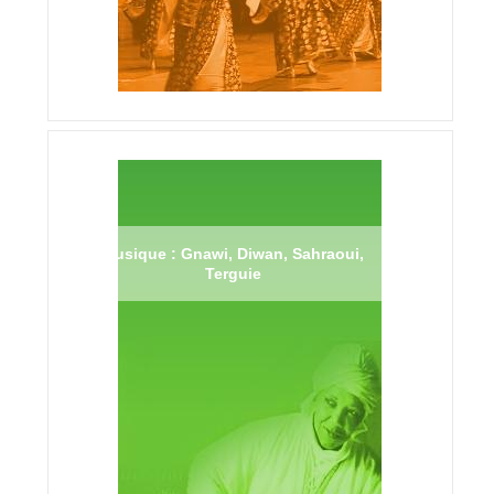
Musique : Gnawi, Diwan, Sahraoui,
Terguie