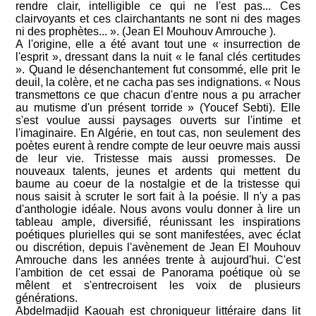
rendre clair, intelligible ce qui ne l'est pas... Ces
clairvoyants et ces clairchantants ne sont ni des mages
ni des prophètes... ». (Jean El Mouhouv Amrouche ).
A l'origine, elle a été avant tout une « insurrection de
l'esprit », dressant dans la nuit « le fanal clés certitudes
». Quand le désenchantement fut consommé, elle prit le
deuil, la colère, et ne cacha pas ses indignations. « Nous
transmettons ce que chacun d'entre nous a pu arracher
au mutisme d'un présent torride » (Youcef Sebti). Elle
s'est voulue aussi paysages ouverts sur l'intime et
l'imaginaire. En Algérie, en tout cas, non seulement des
poètes eurent à rendre compte de leur oeuvre mais aussi
de leur vie. Tristesse mais aussi promesses. De
nouveaux talents, jeunes et ardents qui mettent du
baume au coeur de la nostalgie et de la tristesse qui
nous saisit à scruter le sort fait à la poésie. Il n'y a pas
d'anthologie idéale. Nous avons voulu donner à lire un
tableau ample, diversifié, réunissant les inspirations
poétiques plurielles qui se sont manifestées, avec éclat
ou discrétion, depuis l'avènement de Jean El Mouhouv
Amrouche dans les années trente à aujourd'hui. C'est
l'ambition de cet essai de Panorama poétique où se
mêlent et s'entrecroisent les voix de plusieurs
générations.
Abdelmadjid Kaouah est chroniqueur littéraire dans lit