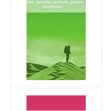
Cartes : postales, routières, guides
touristiques