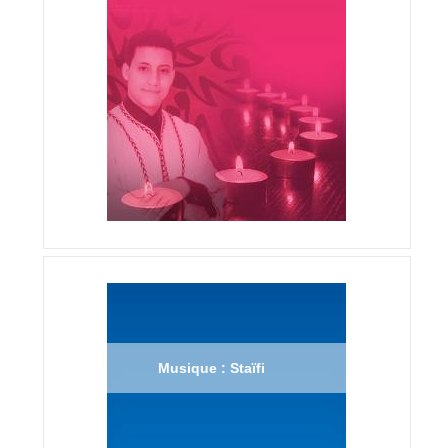
Musique : Staïfi