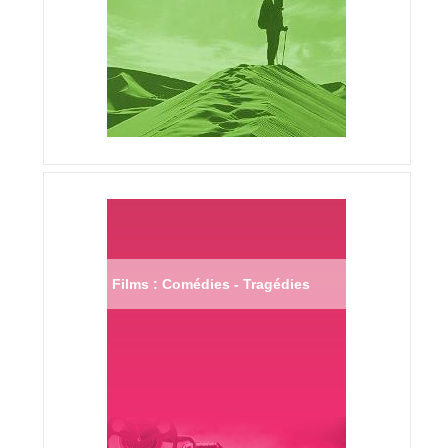
Films : Comédies - Tragédies