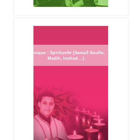
Musique : Spirituelle (Sama3 Soufie,
Madih, Inchad ...)