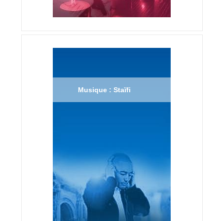
Musique : Staïfi