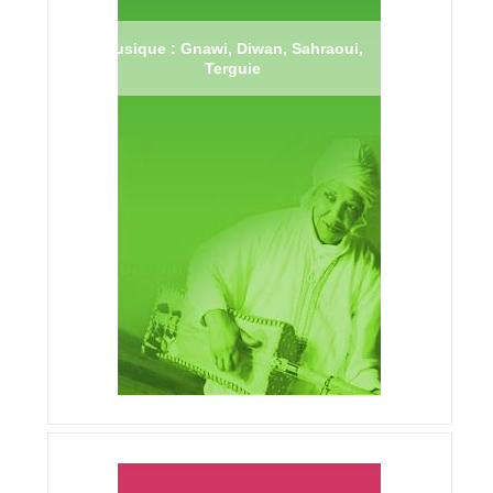
Musique : Gnawi, Diwan, Sahraoui,
Terguie