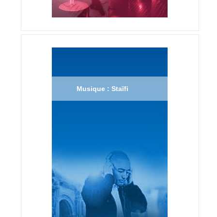
Musique : Staïfi