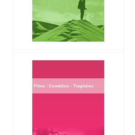
Films : Comédies - Tragédies