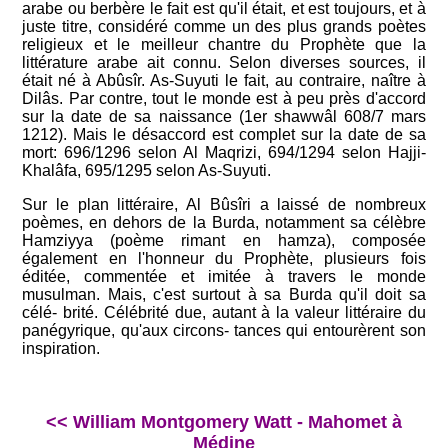
arabe ou berbère le fait est qu'il était, et est toujours, et à
juste titre, considéré comme un des plus grands poètes
religieux et le meilleur chantre du Prophète que la
littérature arabe ait connu. Selon diverses sources, il
était né à Abûsîr. As-Suyuti le fait, au contraire, naître à
Dilâs. Par contre, tout le monde est à peu près d'accord
sur la date de sa naissance (1er shawwâl 608/7 mars
1212). Mais le désaccord est complet sur la date de sa
mort: 696/1296 selon Al Maqrizi, 694/1294 selon Hajji-
Khalâfa, 695/1295 selon As-Suyuti.
Sur le plan littéraire, Al Bûsîri a laissé de nombreux
poèmes, en dehors de la Burda, notamment sa célèbre
Hamziyya (poème rimant en hamza), composée
également en l'honneur du Prophète, plusieurs fois
éditée, commentée et imitée à travers le monde
musulman. Mais, c'est surtout à sa Burda qu'il doit sa
célé- brité. Célébrité due, autant à la valeur littéraire du
panégyrique, qu'aux circons- tances qui entourèrent son
inspiration.
<< William Montgomery Watt - Mahomet à
Médine