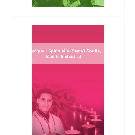
Musique : Spirituelle (Sama3 Soufie,
Madih, Inchad ...)