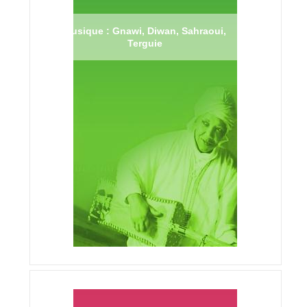
Musique : Gnawi, Diwan, Sahraoui,
Terguie