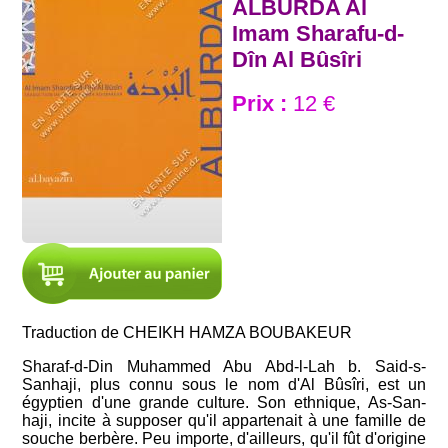
ALBURDA Al
Imam Sharafu-d-
Dîn Al Bûsîri
Prix :
12 €
Traduction de CHEIKH HAMZA BOUBAKEUR
Sharaf-d-Din Muhammed Abu Abd-l-Lah b. Said-s-
Sanhaji, plus connu sous le nom d'Al Bûsîri, est un
égyptien d'une grande culture. Son ethnique, As-San-
haji, incite à supposer qu'il appartenait à une famille de
souche berbère. Peu importe, d'ailleurs, qu'il fût d'origine