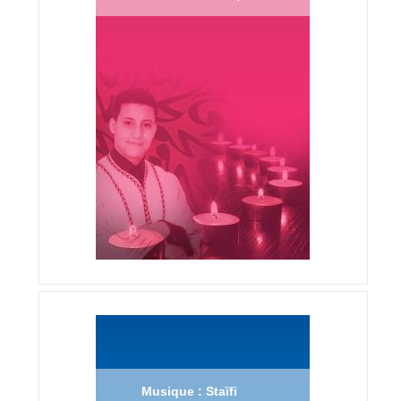
Musique : Staïfi