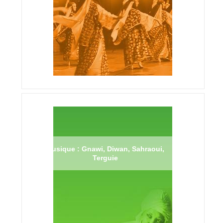
Musique : Gnawi, Diwan, Sahraoui,
Terguie