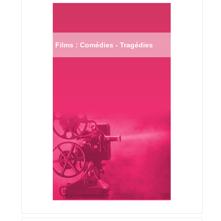
Films : Comédies - Tragédies