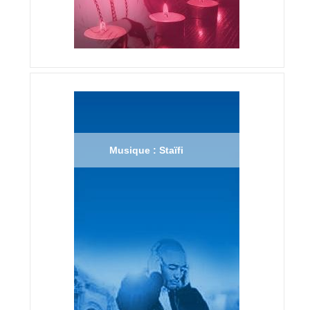
Musique : Staïfi