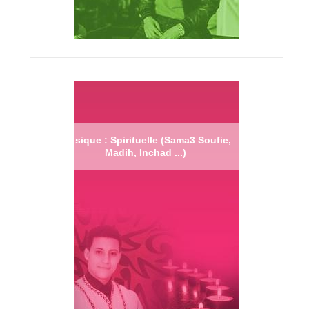
Musique : Spirituelle (Sama3 Soufie,
Madih, Inchad ...)