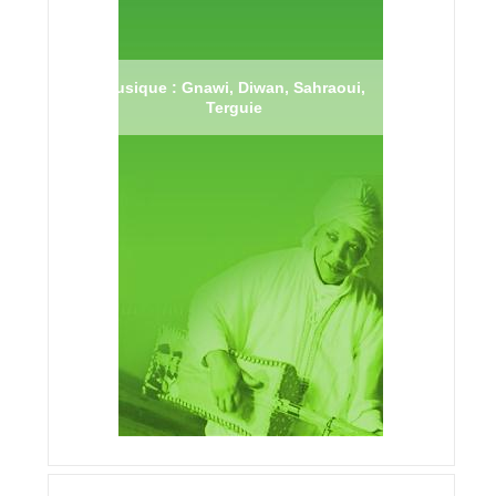
Musique : Gnawi, Diwan, Sahraoui,
Terguie