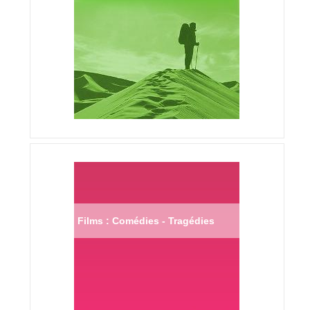
Films : Comédies - Tragédies