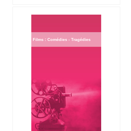
Films : Comédies - Tragédies