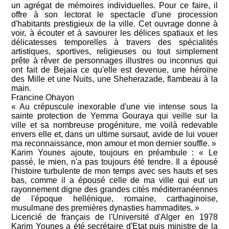
un agrégat de mémoires individuelles. Pour ce faire, il
offre à son lectorat le spectacle d'une procession
d'habitants prestigieux de la ville. Cet ouvrage donne à
voir, à écouter et à savourer les délices spatiaux et les
délicatesses temporelles à travers des spécialités
artistiques, sportives, religieuses ou tout simplement
prête à rêver de personnages illustres ou inconnus qui
ont fait de Bejaia ce qu'elle est devenue, une héroïne
des Mille et une Nuits, une Sheherazade, flambeau à la
main.
Francine Ohayon
« Au crépuscule inexorable d'une vie intense sous la
sainte protection de Yemma Gouraya qui veille sur la
ville et sa nombreuse progéniture, me voilà redevable
envers elle et, dans un ultime sursaut, avide de lui vouer
ma reconnaissance, mon amour et mon dernier souffle. »
Karim Younes ajoute, toujours en préambule : « Le
passé, le mien, n'a pas toujours été tendre. Il a épousé
l'histoire turbulente de mon temps avec ses hauts et ses
bas, comme il a épousé celle de ma ville qui eut un
rayonnement digne des grandes cités méditerranéennes
de l'époque hellénique, romaine, carthaginoise,
musulmane des premières dynasties hammadites. »
Licencié de français de l'Université d'Alger en 1978
Karim Younes a été secrétaire d'Etat puis ministre de la