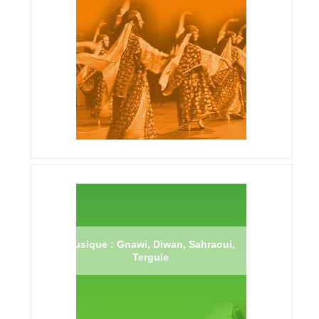
Musique : Gnawi, Diwan, Sahraoui,
Terguie