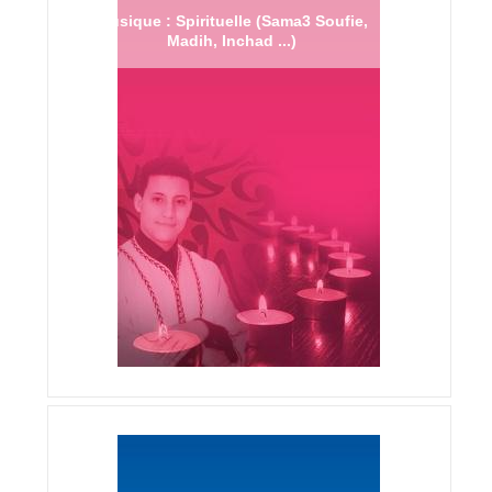
Musique : Spirituelle (Sama3 Soufie,
Madih, Inchad ...)