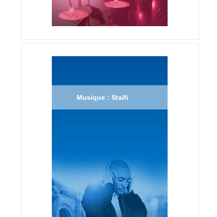
Musique : Staïfi