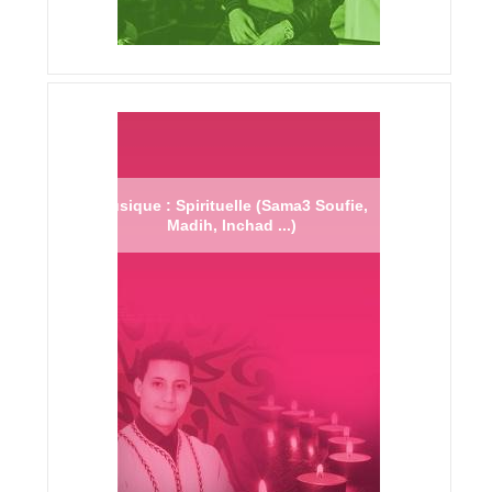
Musique : Spirituelle (Sama3 Soufie,
Madih, Inchad ...)