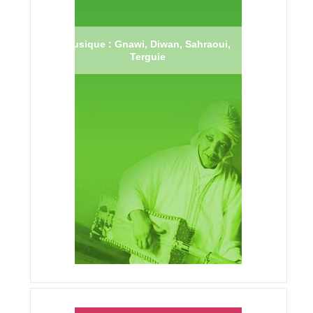
Musique : Gnawi, Diwan, Sahraoui,
Terguie