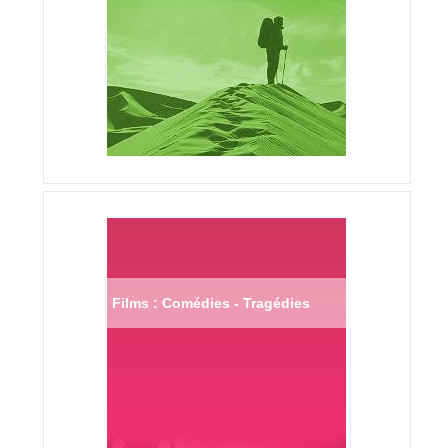
Films : Comédies - Tragédies