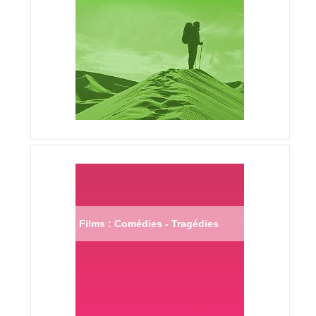
Films : Comédies - Tragédies