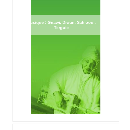
Musique : Gnawi, Diwan, Sahraoui,
Terguie