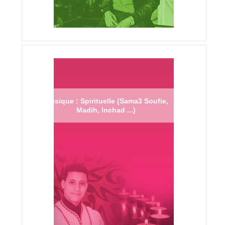
Musique : Spirituelle (Sama3 Soufie,
Madih, Inchad ...)