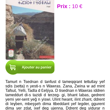
Prix :
10 €
Tamurt n Tsednan d tanfust d tameqqrant tettutlay yef
sḍis (setta) n yesti-s n Wawras. Zana, Zwina w ad rnint
Tafsut, Yelli, Tadla d Ɛeljiya. D tisednan n Wawras iddren
tameddurt di-s taziḍi d terzeg- gi, bhant labas, gedrent
yerni yer-sent yeğ n yiswi. Ulint hwant, ilint zhant, ddrent
di leɣben, mbeşşeḥ dima ttbeddant yef legder, ggurent
dima yer zdat, ixef deg ujenna. Ddrent deg yidurar n