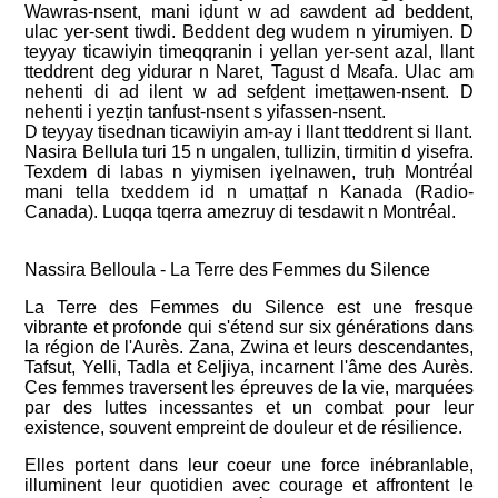
Wawras-nsent, mani iḍunt w ad ɛawdent ad beddent,
ulac yer-sent tiwdi. Beddent deg wudem n yirumiyen. D
teyyay ticawiyin timeqqranin i yellan yer-sent azal, llant
tteddrent deg yidurar n Naret, Tagust d Mɛafa. Ulac am
nehenti di ad ilent w ad sefḍent imeṭṭawen-nsent. D
nehenti i yezțin tanfust-nsent s yifassen-nsent.
D teyyay tisednan ticawiyin am-ay i llant tteddrent si llant.
Nasira Bellula turi 15 n ungalen, tullizin, tirmitin d yisefra.
Texdem di labas n yiymisen iɣelnawen, truḥ Montréal
mani tella txeddem id n umaṭṭaf n Kanada (Radio-
Canada). Luqqa tqerra amezruy di tesdawit n Montréal.
Nassira Belloula - La Terre des Femmes du Silence
La Terre des Femmes du Silence est une fresque
vibrante et profonde qui s'étend sur six générations dans
la région de l'Aurès. Zana, Zwina et leurs descendantes,
Tafsut, Yelli, Tadla et Ɛeljiya, incarnent l'âme des Aurès.
Ces femmes traversent les épreuves de la vie, marquées
par des luttes incessantes et un combat pour leur
existence, souvent empreint de douleur et de résilience.
Elles portent dans leur coeur une force inébranlable,
illuminent leur quotidien avec courage et affrontent le