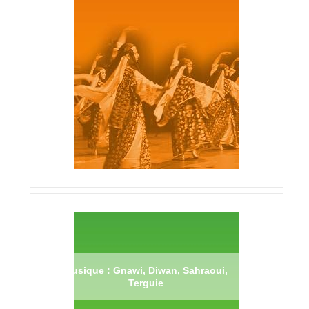
Musique : Gnawi, Diwan, Sahraoui,
Terguie