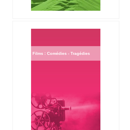
Films : Comédies - Tragédies