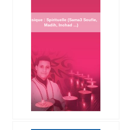
Musique : Spirituelle (Sama3 Soufie,
Madih, Inchad ...)