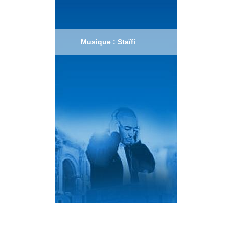
Musique : Staïfi