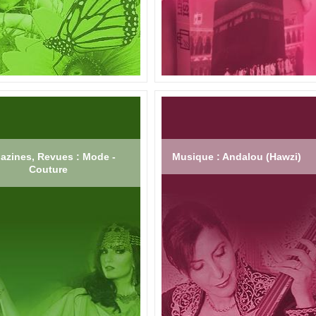
azines, Revues : Mode -
Musique : Andalou (Hawzi)
Couture