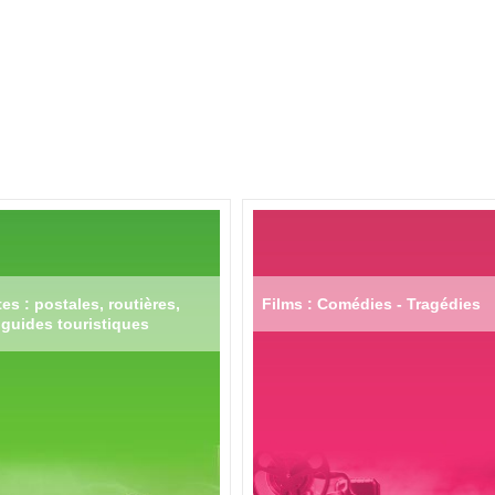
es : postales, routières,
Films : Comédies - Tragédies
guides touristiques