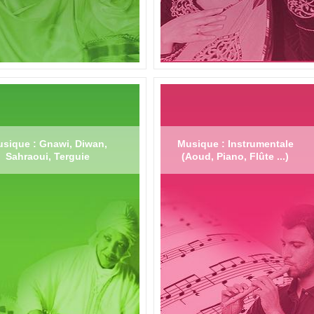
sique : Gnawi, Diwan,
Musique : Instrumentale
Sahraoui, Terguie
(Aoud, Piano, Flûte ...)